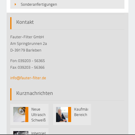
Sonderanfertigungen
Kontakt
Fauter-Filter GmbH
Am Springbrunnen 2a
D-39179 Barleben
Fon: 039203 - 56365
Fax: 039203 - 56366
info@fauter-filter.de
Kurznachrichten
Neue
Kaufmännischer
01
01
Ultraschall-
Bereich
Sep
Mär
Schweißmaschine
von
Pfaff
Inbetriebnahme