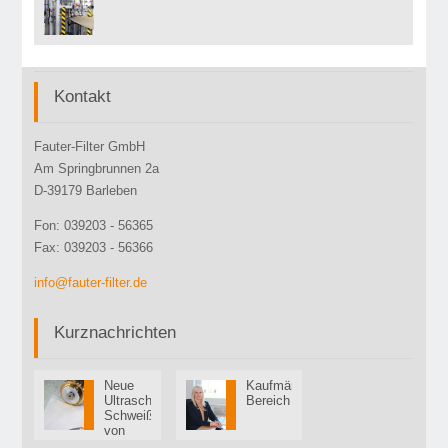
01
Okt
Kontakt
Fauter-Filter GmbH
Am Springbrunnen 2a
D-39179 Barleben
Fon: 039203 - 56365
Fax: 039203 - 56366
info@fauter-filter.de
Kurznachrichten
Neue
Kaufmännischer
01
01
Ultraschall-
Bereich
Sep
Mär
Schweißmaschine
von
Pfaff